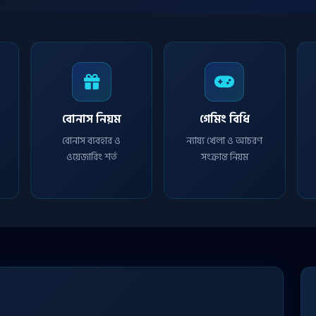
বোনাস নিয়ম
গেমিং বিধি
বোনাস ব্যবহার ও
ন্যায্য খেলা ও আচরণ
ওয়েজারিং শর্ত
সংক্রান্ত নিয়ম