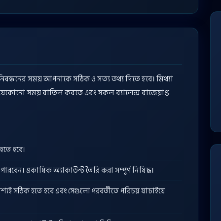
বে নিবন্ধনের সময় আপনাকে সঠিক ও সত্য তথ্য দিতে হবে। মিথ্যা
্ট যেকোনো সময় বাতিল করতে এবং সকল ব্যালেন্স বাজেয়াপ্ত
হতে হবে।
তে পারবেন। একাধিক অ্যাকাউন্ট তৈরি করা সম্পূর্ণ নিষিদ্ধ।
অবশ্যই সঠিক হতে হবে এবং সেগুলো পরবর্তীতে পরিচয় যাচাইয়ে