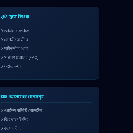
দ্রুত লিংক
আমাদের সম্পর্কে
গোপনীয়তা নীতি
দায়িত্বশীল খেলা
সাধারণ প্রশ্নোত্তর (FAQ)
গেমের তথ্য
আমাদের গেমসমূহ
ওয়াইল্ড বাউন্টি শোডাউন
কিং অফ ফিশিং
জঙ্গল কিং