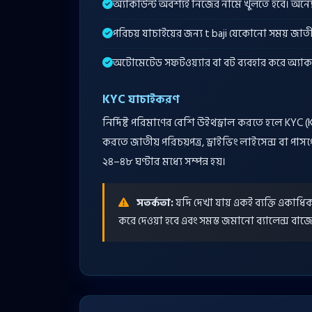
অ্যাকাউন্ট অবশ্যই নিজের নামে খুলতে হবে। অন্যে
পরিচয় যাচাইয়ের জন্য t baji যেকোনো সময় জাতীয
অটোমেটেড সফটওয়্যার বা বট ব্যবহার করে অ্যাক
KYC যাচাইকরণ
নির্দিষ্ট পরিমাণের বেশি উইথড্রাল করতে হলে KYC
করতে জাতীয় পরিচয়পত্র, ড্রাইভিং লাইসেন্স বা প
২৪–৪৮ ঘণ্টার মধ্যে সম্পন্ন হয়।
সতর্কতা:
যদি দেখা যায় একই ব্যক্তি একাধি
করে দেওয়া হবে এবং সমস্ত জমানো ব্যালেন্স বাজেয