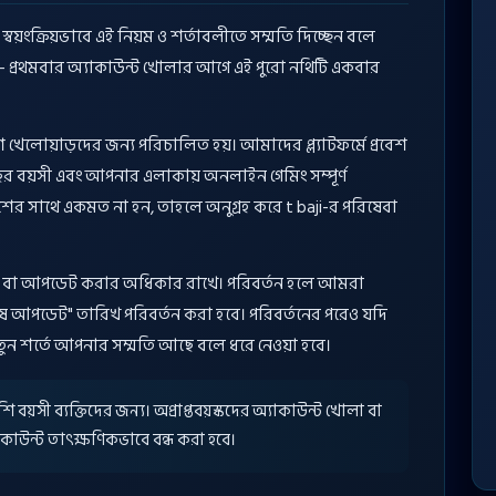
বয়ংক্রিয়ভাবে এই নিয়ম ও শর্তাবলীতে সম্মতি দিচ্ছেন বলে
প্রথমবার অ্যাকাউন্ট খোলার আগে এই পুরো নথিটি একবার
ি খেলোয়াড়দের জন্য পরিচালিত হয়। আমাদের প্ল্যাটফর্মে প্রবেশ
 বয়সী এবং আপনার এলাকায় অনলাইন গেমিং সম্পূর্ণ
 সাথে একমত না হন, তাহলে অনুগ্রহ করে t baji-র পরিষেবা
র্তন বা আপডেট করার অধিকার রাখে। পরিবর্তন হলে আমরা
েষ আপডেট" তারিখ পরিবর্তন করা হবে। পরিবর্তনের পরেও যদি
নতুন শর্তে আপনার সম্মতি আছে বলে ধরে নেওয়া হবে।
ি বয়সী ব্যক্তিদের জন্য। অপ্রাপ্তবয়স্কদের অ্যাকাউন্ট খোলা বা
যাকাউন্ট তাৎক্ষণিকভাবে বন্ধ করা হবে।