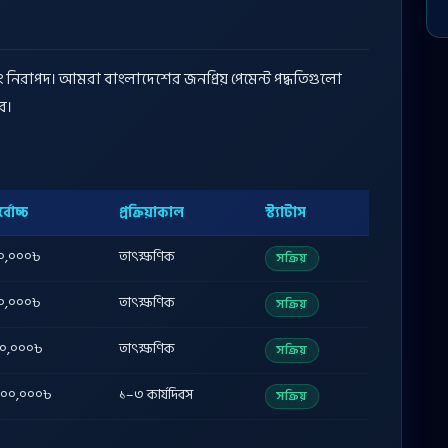
্ছ এবং নিরাপদ। আমরা বাংলাদেশের জনপ্রিয় পেমেন্ট পদ্ধতিগুলো
ে।
্বোচ্চ
প্রক্রিয়াকাল
স্ট্যাটাস
০,০০০৳
তাৎক্ষণিক
সক্রিয়
০,০০০৳
তাৎক্ষণিক
সক্রিয়
০,০০০৳
তাৎক্ষণিক
সক্রিয়
,০০,০০০৳
১–৩ কার্যদিবস
সক্রিয়