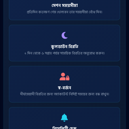
সেশন সময়সীমা
প্রতিদিন কতক্ষণ গেম খেলবেন তার সময়সীমা বেঁধে দিন।
কুলডাউন বিরতি
১ দিন থেকে ৬ সপ্তাহ পর্যন্ত সাময়িক বিরতির অনুরোধ করুন।
স্ব-বর্জন
দীর্ঘমেয়াদী বিরতির জন্য অ্যাকাউন্ট নির্দিষ্ট সময়ের জন্য বন্ধ রাখুন।
রিয়েলিটি চেক