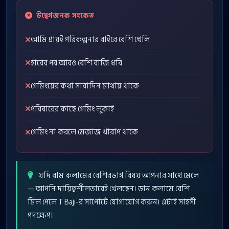
উদ্বেগজনক সংকেত
আমি প্রায়ই পরিকল্পনার বাইরে বেশি খেলি
হারের পর আরও বেশি বাজি ধরি
গেমিংয়ের কথা সারাদিন মাথায় থাকে
পরিবারের কাছে গেমিং লুকাই
গেমিং না করলে মেজাজ খারাপ থাকে
যদি বাম কলামের বেশিরভাগ বিষয় আপনার সাথে মেলে
— আপনি দায়িত্বশীলভাবেই খেলছেন। ডান কলামে বেশি
মিল পেলে T Baji-র সাপোর্টে যোগাযোগ করুন। এটাই সাহসী
পদক্ষেপ।