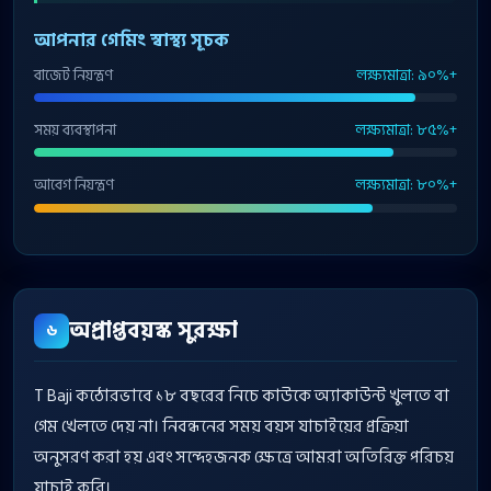
আপনার গেমিং স্বাস্থ্য সূচক
বাজেট নিয়ন্ত্রণ
লক্ষ্যমাত্রা: ৯০%+
সময় ব্যবস্থাপনা
লক্ষ্যমাত্রা: ৮৫%+
আবেগ নিয়ন্ত্রণ
লক্ষ্যমাত্রা: ৮০%+
অপ্রাপ্তবয়স্ক সুরক্ষা
৬
T Baji কঠোরভাবে ১৮ বছরের নিচে কাউকে অ্যাকাউন্ট খুলতে বা
গেম খেলতে দেয় না। নিবন্ধনের সময় বয়স যাচাইয়ের প্রক্রিয়া
অনুসরণ করা হয় এবং সন্দেহজনক ক্ষেত্রে আমরা অতিরিক্ত পরিচয়
যাচাই করি।