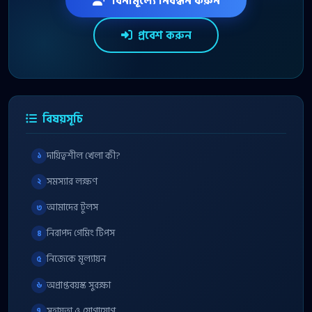
বিনামূল্যে নিবন্ধন করুন
প্রবেশ করুন
বিষয়সূচি
দায়িত্বশীল খেলা কী?
১
সমস্যার লক্ষণ
২
আমাদের টুলস
৩
নিরাপদ গেমিং টিপস
৪
নিজেকে মূল্যায়ন
৫
অপ্রাপ্তবয়স্ক সুরক্ষা
৬
সহায়তা ও যোগাযোগ
৭