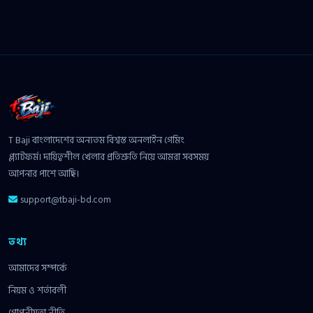
T Baji বাংলাদেশের অন্যতম বিশ্বস্ত অনলাইন গেমিং
প্ল্যাটফর্ম। দায়িত্বশীল খেলার প্রতিশ্রুতি নিয়ে আমরা সবসময়
আপনার পাশে আছি।
support@tbaji-bd.com
তথ্য
আমাদের সম্পর্কে
নিয়ম ও শর্তাবলী