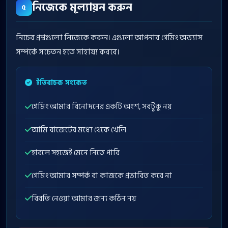
নিজেকে মূল্যায়ন করুন
৫
নিচের প্রশ্নগুলো নিজেকে করুন। এগুলো আপনার গেমিং অভ্যাস
সম্পর্কে সচেতন হতে সাহায্য করবে।
ইতিবাচক সংকেত
গেমিং আমার বিনোদনের একটি অংশ, সবটুকু নয়
আমি বাজেটের মধ্যে থেকে খেলি
হারলে সহজেই মেনে নিতে পারি
গেমিং আমার সম্পর্ক বা কাজকে প্রভাবিত করে না
বিরতি নেওয়া আমার জন্য কঠিন নয়