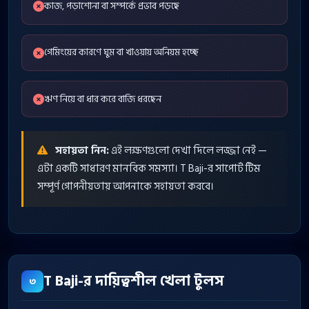
কাজ, পড়াশোনা বা সম্পর্কে প্রভাব পড়ছে
গেমিংয়ের কারণে ঘুম বা খাওয়ায় অনিয়ম হচ্ছে
ঋণ নিয়ে বা ধার করে বাজি ধরছেন
সহায়তা নিন:
এই লক্ষণগুলো দেখা দিলে লজ্জা নেই —
এটা একটি সাধারণ মানবিক সমস্যা। T Baji-র সাপোর্ট টিম
সম্পূর্ণ গোপনীয়তায় আপনাকে সহায়তা করবে।
T Baji-র দায়িত্বশীল খেলা টুলস
৩