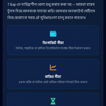
T Baji-তে দায়িত্বশীল খেলা শুধু কথার কথা নয় — আমরা বাস্তব
টুলস দিয়ে আপনাকে সাহায্য করি। আপনার অ্যাকাউন্ট সেটিংসে
গিয়ে যেকোনো সময় এই সুবিধাগুলো চালু করতে পারবেন।
ডিপোজিট সীমা
দৈনিক, সাপ্তাহিক বা মাসিক ডিপোজিটের সর্বোচ্চ সীমা নির্ধারণ করুন।
বাজির সীমা
একক বাজি বা দৈনিক মোট বাজির পরিমাণ নিজেই ঠিক করুন।