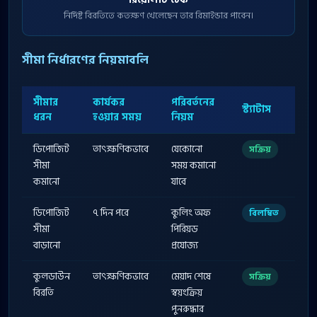
নির্দিষ্ট বিরতিতে কতক্ষণ খেলেছেন তার রিমাইন্ডার পাবেন।
সীমা নির্ধারণের নিয়মাবলি
সীমার
কার্যকর
পরিবর্তনের
স্ট্যাটাস
ধরন
হওয়ার সময়
নিয়ম
ডিপোজিট
তাৎক্ষণিকভাবে
যেকোনো
সক্রিয়
সীমা
সময় কমানো
কমানো
যাবে
ডিপোজিট
৭ দিন পরে
কুলিং অফ
বিলম্বিত
সীমা
পিরিয়ড
বাড়ানো
প্রযোজ্য
কুলডাউন
তাৎক্ষণিকভাবে
মেয়াদ শেষে
সক্রিয়
বিরতি
স্বয়ংক্রিয়
পুনরুদ্ধার