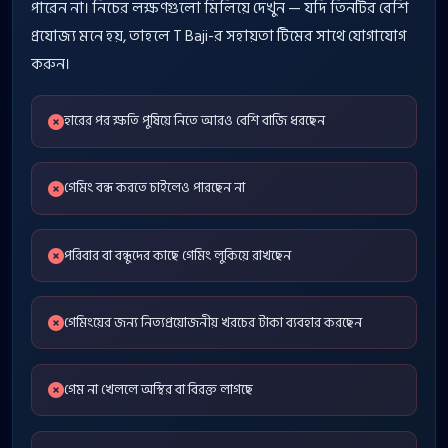
পারেন না। নিচের লক্ষণগুলো মিলিয়ে দেখুন — যদি তিনটির বেশি
প্রযোজ্য মনে হয়, তাহলে T Baji-র সহায়তা টিমের সাথে যোগাযোগ
করুন।
হারের পর ক্ষতি পুষিয়ে নিতে আরও বেশি বাজি ধরছেন
গেমিং বন্ধ করতে চাইলেও পারছেন না
পরিবার বা বন্ধুদের কাছে গেমিং লুকিয়ে রাখছেন
গেমিংয়ের জন্য নিত্যপ্রয়োজনীয় খরচের টাকা ব্যবহার করছেন
গেম না খেললে অস্থির বা বিরক্ত লাগছে