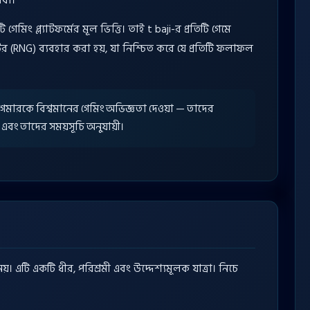
েবা।
েমিং প্ল্যাটফর্মের মূল ভিত্তি। তাই t baji-র প্রতিটি গেমে
েটর (RNG) ব্যবহার করা হয়, যা নিশ্চিত করে যে প্রতিটি ফলাফল
মারকে বিশ্বমানের গেমিং অভিজ্ঞতা দেওয়া — তাদের
 এবং তাদের সময়সূচি অনুযায়ী।
। এটি একটি ধীর, পরিশ্রমী এবং উদ্দেশ্যমূলক যাত্রা। নিচে