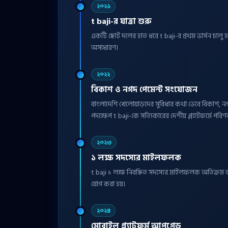
২০২১
t baji-র যাত্রা শুরু
একটি ছোট দলের হাত ধরে t baji-র প্রথম ভার্সন চালু হয়। 
অসাধারণ।
২০২২
বিকাশ ও নগদ পেমেন্ট সংযোজন
বাংলাদেশি খেলোয়াড়দের সুবিধার কথা ভেবে বিকাশ, ন
পদক্ষেপ t baji-কে সত্যিকারের দেশীয় প্ল্যাটফর্মে পরি
২০২৩
১ লক্ষ সদস্যের মাইলফলক
t baji ১ লক্ষ নিবন্ধিত সদস্যের মাইলফলক অতিক্রম 
যোগ করা হয়।
২০২৪
মোবাইল প্ল্যাটফর্ম আপগ্রেড