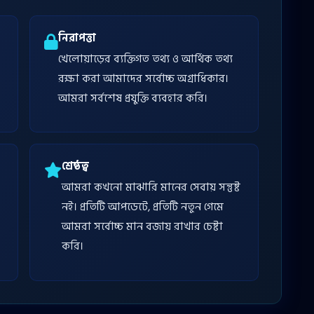
নিরাপত্তা
খেলোয়াড়ের ব্যক্তিগত তথ্য ও আর্থিক তথ্য
রক্ষা করা আমাদের সর্বোচ্চ অগ্রাধিকার।
আমরা সর্বশেষ প্রযুক্তি ব্যবহার করি।
শ্রেষ্ঠত্ব
আমরা কখনো মাঝারি মানের সেবায় সন্তুষ্ট
নই। প্রতিটি আপডেটে, প্রতিটি নতুন গেমে
আমরা সর্বোচ্চ মান বজায় রাখার চেষ্টা
করি।