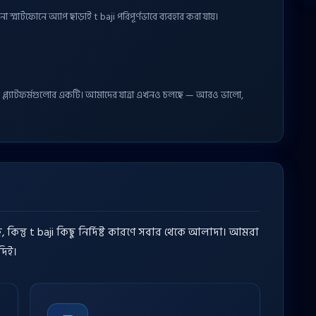
স্মার্টফোনে অ্যাপ ছাড়াই t baji পরিপূর্ণভাবে ব্যবহার করা যায়।
িং প্ল্যাটফর্মগুলোর একটি। আমাদের যাত্রা এখনও চলছে — আরও ভালো,
কিন্তু t baji কিছু নির্দিষ্ট কারণে সবার থেকে আলাদা। আমরা
দিই।