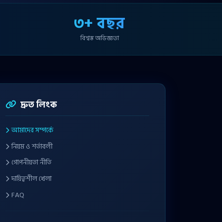
৩+ বছর
বিশ্বস্ত অভিজ্ঞতা
দ্রুত লিংক
আমাদের সম্পর্কে
নিয়ম ও শর্তাবলী
গোপনীয়তা নীতি
দায়িত্বশীল খেলা
FAQ