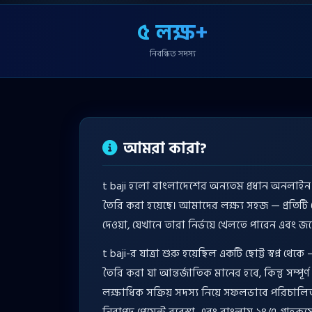
৫ লক্ষ+
নিবন্ধিত সদস্য
আমরা কারা?
t baji হলো বাংলাদেশের অন্যতম প্রধান অনলাইন গে
তৈরি করা হয়েছে। আমাদের লক্ষ্য সহজ — প্রতিটি 
দেওয়া, যেখানে তারা নির্ভয়ে খেলতে পারেন এবং জয
t baji-র যাত্রা শুরু হয়েছিল একটি ছোট্ট স্বপ্ন 
তৈরি করা যা আন্তর্জাতিক মানের হবে, কিন্তু সম্পূ
লক্ষাধিক সক্রিয় সদস্য নিয়ে সফলভাবে পরিচালিত হ