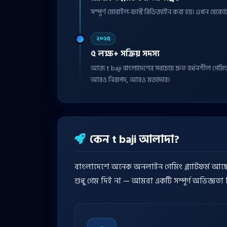
সম্পূর্ণ মোবাইল-ফার্স্ট রিডিজাইন করা হয়। এখন যেকোনো 
২০২৫
৫ লক্ষ+ সক্রিয় সদস্য
আজ t baji বাংলাদেশের সবচেয়ে দ্রুত বর্ধনশীল গেম
আরও নিরাপদ, আরও মজাদার।
কেন t baji আলাদা?
বাংলাদেশে অনেক অনলাইন গেমিং প্ল্যাটফর্ম আছে, 
শুধু গেম দিই না — আমরা একটি সম্পূর্ণ অভিজ্ঞতা 