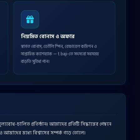
নিয়মিত বোনাস ও অফার
স্বাগত বোনাস, ডেইলি স্পিন, রেফারেল কমিশন ও
সাপ্তাহিক ক্যাশব্যাক — t baji-তে সদস্যরা সবসময়
বাড়তি সুবিধা পান।
 মূল্যবোধ-চালিত প্রতিষ্ঠান। আমাদের প্রতিটি সিদ্ধান্তের পেছনে
আমাদের মধ্যে বিশ্বাসের সম্পর্ক গড়ে তোলে।