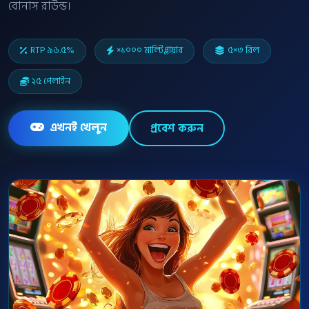
বোনাস রাউন্ড।
RTP ৯৬.৫%
×১০০০ মাল্টিপ্লায়ার
৫×৩ রিল
২৫ পেলাইন
এখনই খেলুন
প্রবেশ করুন