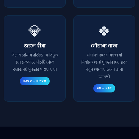
💎
🍀
জঙ্গল হীরা
সৌভাগ্য পাতা
বিশেষ বোনাস রাউন্ডে আবির্ভূত
সাধারণ স্তরের সিম্বল যা
হয়। একসাথে পাঁচটি পেলে
নিয়মিত ছোট পুরস্কার দেয় এবং
জ্যাকপট পুরস্কার পাওয়া যায়।
নতুন খেলোয়াড়দের জন্য
আদর্শ।
×২০০ – ×৮০০
×৫ – ×২৫