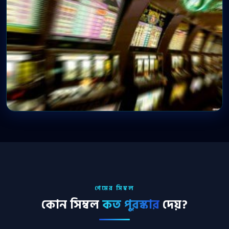
গেমের সিম্বল
কোন সিম্বল
কত পুরস্কার
দেয়?