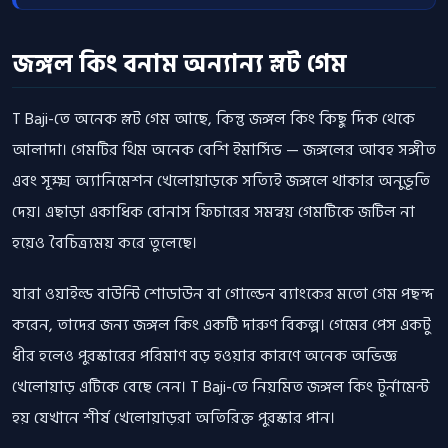
জঙ্গল কিং বনাম অন্যান্য স্লট গেম
T Baji-তে অনেক স্লট গেম আছে, কিন্তু জঙ্গল কিং কিছু দিক থেকে
আলাদা। গেমটির থিম অনেক বেশি ইমার্সিভ — জঙ্গলের আবহ সঙ্গীত
এবং সূক্ষ্ম অ্যানিমেশন খেলোয়াড়কে সত্যিই জঙ্গলে থাকার অনুভূতি
দেয়। এছাড়া একাধিক বোনাস ফিচারের সমন্বয় গেমটিকে জটিল না
হয়েও বৈচিত্র্যময় করে তুলেছে।
যারা ওয়াইল্ড বাউন্টি শোডাউন বা গোল্ডেন ব্যাংকের মতো গেম পছন্দ
করেন, তাদের জন্য জঙ্গল কিং একটি দারুণ বিকল্প। গেমের পেস একটু
ধীর হলেও পুরস্কারের পরিমাণ বড় হওয়ার কারণে অনেক অভিজ্ঞ
খেলোয়াড় এটিকে বেছে নেন। T Baji-তে নিয়মিত জঙ্গল কিং টুর্নামেন্ট
হয় যেখানে শীর্ষ খেলোয়াড়রা অতিরিক্ত পুরস্কার পান।