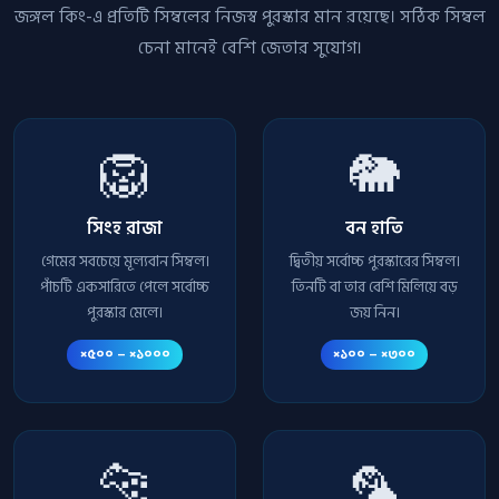
জঙ্গল কিং-এ প্রতিটি সিম্বলের নিজস্ব পুরস্কার মান রয়েছে। সঠিক সিম্বল
চেনা মানেই বেশি জেতার সুযোগ।
🦁
🐘
সিংহ রাজা
বন হাতি
গেমের সবচেয়ে মূল্যবান সিম্বল।
দ্বিতীয় সর্বোচ্চ পুরস্কারের সিম্বল।
পাঁচটি একসারিতে পেলে সর্বোচ্চ
তিনটি বা তার বেশি মিলিয়ে বড়
পুরস্কার মেলে।
জয় নিন।
×৫০০ – ×১০০০
×১০০ – ×৩০০
🐆
🦜