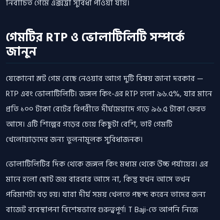
নির্বাচিত গেমে এক্সট্রা সুবিধা পাওয়া যায়।
গেমটির RTP ও ভোলাটিলিটি সম্পর্কে
জানুন
যেকোনো স্লট গেম বেছে নেওয়ার আগে দুটি বিষয় জানা দরকার —
RTP এবং ভোলাটিলিটি। জঙ্গল কিং-এর RTP হলো ৯৬.৫%, যার মানে
প্রতি ১০০ টাকা বেটের বিপরীতে দীর্ঘমেয়াদে গড়ে ৯৬.৫ টাকা ফেরত
আসে। এটি শিল্পের গড়ের চেয়ে কিছুটা বেশি, তাই গেমটি
খেলোয়াড়দের জন্য তুলনামূলক সুবিধাজনক।
ভোলাটিলিটির দিক থেকে জঙ্গল কিং মধ্যম থেকে উচ্চ পর্যায়ের। এর
মানে হলো ছোট জয় বারবার আসে না, কিন্তু যখন আসে তখন
পরিমাণটা বড় হয়। যারা দীর্ঘ সময় খেলতে পছন্দ করেন তাদের জন্য
বাজেট ব্যবস্থাপনা বিশেষভাবে গুরুত্বপূর্ণ। T Baji-তে আপনি নিজে