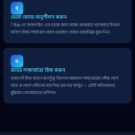
৫
ডেমো মোডে অনুশীলন করুন
T Baji-তে জঙ্গল কিং-এর ডেমো মোড আছে। প্রথমবার খেলোয়াড় হিসেবে
আসল টাকা লাগানোর আগে ডেমোতে গেমের মেকানিক্স বুঝে নিন।
৬
জয়ের লক্ষ্যমাত্রা ঠিক করুন
শুরুতেই ঠিক করুন কতটুকু জিতলে থামবেন। লক্ষ্যমাত্রায় পৌঁছে গেলে
আর না খেলে সেদিনের জয় নিয়ে বের হয়ে আসুন — এটাই সত্যিকারের
বুদ্ধিমান খেলোয়াড়ের কৌশল।