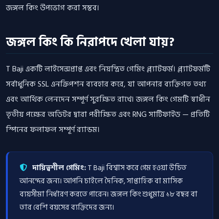
জঙ্গল কিং উপভোগ করা সম্ভব।
জঙ্গল কিং কি নিরাপদে খেলা যায়?
T Baji একটি লাইসেন্সপ্রাপ্ত এবং নিয়ন্ত্রিত গেমিং প্ল্যাটফর্ম। প্ল্যাটফর্মটি
সর্বাধুনিক SSL এনক্রিপশন ব্যবহার করে, যা আপনার ব্যক্তিগত তথ্য
এবং আর্থিক লেনদেন সম্পূর্ণ সুরক্ষিত রাখে। জঙ্গল কিং গেমটি স্বাধীন
তৃতীয় পক্ষের অডিটর দ্বারা পরীক্ষিত এবং RNG সার্টিফাইড — প্রতিটি
স্পিনের ফলাফল সম্পূর্ণ র‍্যান্ডম।
দায়িত্বশীল গেমিং:
T Baji বিশ্বাস করে গেম হওয়া উচিত
আনন্দের জন্য। আপনি চাইলে দৈনিক, সাপ্তাহিক বা মাসিক
ব্যয়সীমা নির্ধারণ করতে পারেন। জঙ্গল কিং শুধুমাত্র ১৮ বছর বা
তার বেশি বয়সের ব্যক্তিদের জন্য।