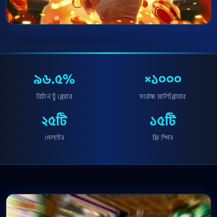
৯৬.৫%
×১০০০
রিটার্ন টু প্লেয়ার
সর্বোচ্চ মাল্টিপ্লায়ার
২৫টি
১৫টি
পেলাইন
ফ্রি স্পিন