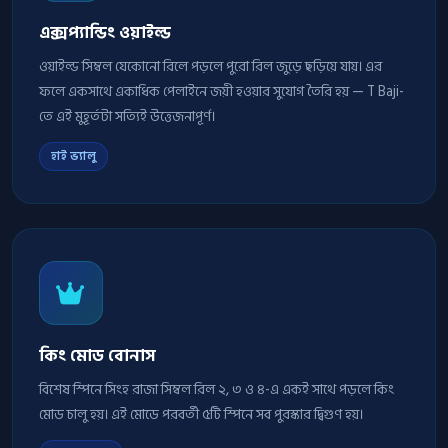
এক্সপ্যান্ডিং ওয়াইল্ড
ওয়াইল্ড সিম্বল যেকোনো রিলে পড়লে পুরো রিল জুড়ে ছড়িয়ে যায়। এর
ফলে একসাথে একাধিক পেলাইনে জয়ী হওয়ার সুযোগ তৈরি হয় — T Baji-
তে এই মুহূর্তটা সত্যিই উত্তেজনাপূর্ণ।
হাই ভ্যালু
কিং মোড বোনাস
বিশেষ স্পিনে সিংহ রাজা সিম্বল রিল ২, ৩ ও ৪-এ একই সাথে পড়লে কিং
মোড চালু হয়। এই মোডে পরবর্তী ৫টি স্পিনে সব পুরস্কার দ্বিগুণ হয়।