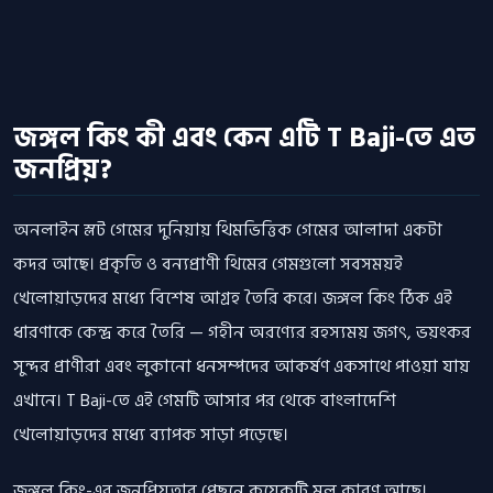
জঙ্গল কিং কী এবং কেন এটি T Baji-তে এত
জনপ্রিয়?
অনলাইন স্লট গেমের দুনিয়ায় থিমভিত্তিক গেমের আলাদা একটা
কদর আছে। প্রকৃতি ও বন্যপ্রাণী থিমের গেমগুলো সবসময়ই
খেলোয়াড়দের মধ্যে বিশেষ আগ্রহ তৈরি করে। জঙ্গল কিং ঠিক এই
ধারণাকে কেন্দ্র করে তৈরি — গহীন অরণ্যের রহস্যময় জগৎ, ভয়ংকর
সুন্দর প্রাণীরা এবং লুকানো ধনসম্পদের আকর্ষণ একসাথে পাওয়া যায়
এখানে। T Baji-তে এই গেমটি আসার পর থেকে বাংলাদেশি
খেলোয়াড়দের মধ্যে ব্যাপক সাড়া পড়েছে।
জঙ্গল কিং-এর জনপ্রিয়তার পেছনে কয়েকটি মূল কারণ আছে।