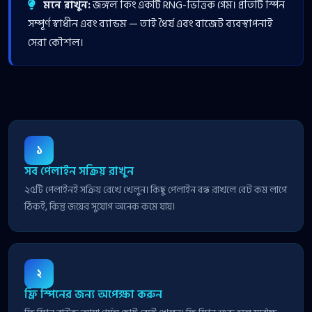
মনে রাখুন:
জঙ্গল কিং একটি RNG-ভিত্তিক গেম। প্রতিটি স্পিন
সম্পূর্ণ স্বাধীন এবং র‍্যান্ডম — তাই ধৈর্য এবং বাজেট ব্যবস্থাপনাই
সেরা কৌশল।
১
সব পেলাইন সক্রিয় রাখুন
২৫টি পেলাইনই সক্রিয় রেখে খেলুন। কিছু পেলাইন বন্ধ রাখলে বেট কম লাগে
ঠিকই, কিন্তু জয়ের সুযোগ অনেক কমে যায়।
২
ফ্রি স্পিনের জন্য অপেক্ষা করুন