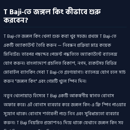
T Baji-তে জঙ্গল কিং কীভাবে শুরু
করবেন?
T Baji-তে জঙ্গল কিং খেলা শুরু করা খুব সহজ। প্রথমে T Baji-তে
একটি অ্যাকাউন্ট তৈরি করুন — নিবন্ধন প্রক্রিয়া মাত্র কয়েক
মিনিটের। তারপর পছন্দের পেমেন্ট পদ্ধতিতে অ্যাকাউন্টে ব্যালেন্স
যোগ করুন। বাংলাদেশে প্রচলিত বিকাশ, নগদ, রকেটসহ বিভিন্ন
মোবাইল ব্যাংকিং সেবা T Baji-তে গ্রহণযোগ্য। ব্যালেন্স যোগ হলে সার্চ
করুন "জঙ্গল কিং" এবং গেমটি খুলে স্পিন দিন।
নতুন খেলোয়াড় হিসেবে T Baji একটি আকর্ষণীয় স্বাগত বোনাস
অফার করে। এই বোনাস ব্যবহার করে জঙ্গল কিং-এ ফ্রি স্পিন পাওয়ার
সুযোগ থাকে। বোনাস শর্তাবলী পড়ে নিন এবং সুবিধামতো ব্যবহার
করুন। T Baji নিয়মিত প্রমোশনও দিয়ে থাকে যেখানে জঙ্গল কিং সহ