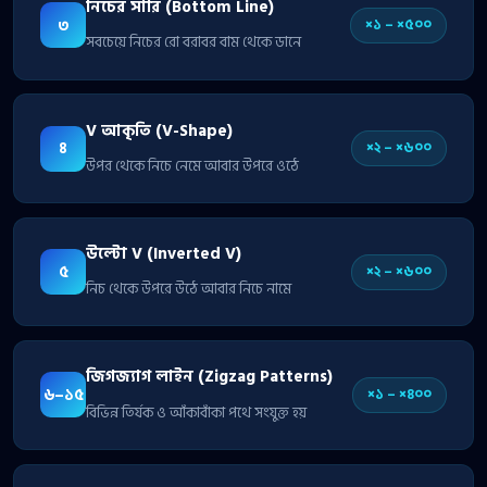
নিচের সারি (Bottom Line)
৩
×১ – ×৫০০
সবচেয়ে নিচের রো বরাবর বাম থেকে ডানে
V আকৃতি (V-Shape)
৪
×২ – ×৬০০
উপর থেকে নিচে নেমে আবার উপরে ওঠে
উল্টো V (Inverted V)
৫
×২ – ×৬০০
নিচ থেকে উপরে উঠে আবার নিচে নামে
জিগজ্যাগ লাইন (Zigzag Patterns)
৬–১৫
×১ – ×৪০০
বিভিন্ন তির্যক ও আঁকাবাঁকা পথে সংযুক্ত হয়