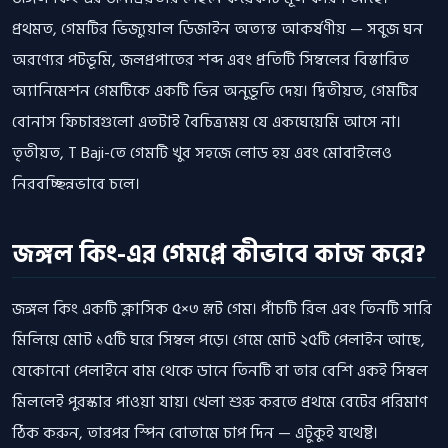
প্রথমত, গেমটির ভিজ্যুয়াল ডিজাইন অত্যন্ত আকর্ষণীয় — সবুজ ঘন
অরণ্যের পটভূমি, জলপ্রপাতের শব্দ এবং প্রতিটি সিম্বলের বিস্তারিত
অ্যানিমেশন গেমটিকে একটি ভিন্ন অনুভূতি দেয়। দ্বিতীয়ত, গেমটির
বোনাস ফিচারগুলো এতটাই বৈচিত্র্যময় যে একঘেয়েমি আসে না।
তৃতীয়ত, T Baji-তে গেমটি খুব সহজে লোড হয় এবং মোবাইলেও
নিরবচ্ছিন্নভাবে চলে।
জঙ্গল কিং-এর গেমপ্লে কীভাবে কাজ করে?
জঙ্গল কিং একটি ক্লাসিক ৫×৩ স্লট গেম। পাঁচটি রিল এবং তিনটি সারি
মিলিয়ে মোট ১৫টি ঘরে সিম্বল পড়ে। গেমে মোট ২৫টি পেলাইন আছে,
যেকোনো পেলাইনে বাম থেকে ডানে তিনটি বা তার বেশি একই সিম্বল
মিললেই পুরস্কার পাওয়া যায়। খেলা শুরু করতে প্রথমে বেটের পরিমাণ
ঠিক করুন, তারপর স্পিন বোতামে চাপ দিন — এটুকুই যথেষ্ট।