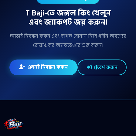
T Baji-তে জঙ্গল কিং খেলুন
এবং জ্যাকপট জয় করুন!
আজই নিবন্ধন করুন এবং স্বাগত বোনাস নিয়ে গহীন অরণ্যের
রোমাঞ্চকর অ্যাডভেঞ্চার শুরু করুন।
এখনই নিবন্ধন করুন
প্রবেশ করুন