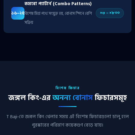
কমবো প্যাটার্ন (Combo Patterns)
১৬–২৫
×৩ – ×৮০০
বিশেষ মিশ্র পথে সংযুক্ত হয়, বোনাস স্পিনে বেশি
সক্রিয়
বিশেষ ফিচার
জঙ্গল কিং-এর
অনন্য বোনাস
ফিচারসমূহ
T Baji-তে জঙ্গল কিং খেলার সময় এই বিশেষ ফিচারগুলো চালু হলে
পুরস্কারের পরিমাণ কয়েকগুণ বেড়ে যায়।