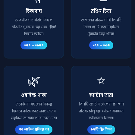
চিতাবাঘ
রঙিন টিয়া
দ্রুতগতির চিতাবাঘ সিম্বল
জঙ্গলের রঙিন পাখি তিনটি
মাঝারি পুরস্কার দেয় এবং প্রায়ই
মিলে ছোট কিন্তু নিয়মিত
স্ক্রিনে আসে।
পুরস্কার দিয়ে থাকে।
×৫০ – ×১৫০
×২০ – ×৬০
🌿
⭐
ওয়াইল্ড পাতা
স্ক্যাটার তারা
যেকোনো সিম্বলের বিকল্প
তিনটি স্ক্যাটার পেলেই ফ্রি স্পিন
হিসেবে কাজ করে এবং জয়ের
রাউন্ড চালু হয়। গেমের সবচেয়ে
সম্ভাবনা কয়েকগুণ বাড়িয়ে দেয়।
কাঙ্ক্ষিত সিম্বল।
সব লাইনে প্রতিস্থাপন
১৫টি ফ্রি স্পিন