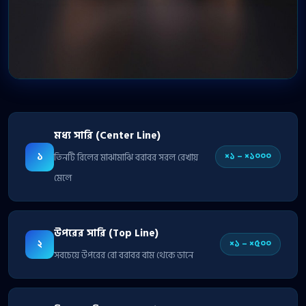
মধ্য সারি (Center Line)
১
×১ – ×১০০০
তিনটি রিলের মাঝামাঝি বরাবর সরল রেখায়
মেলে
উপরের সারি (Top Line)
২
×১ – ×৫০০
সবচেয়ে উপরের রো বরাবর বাম থেকে ডানে