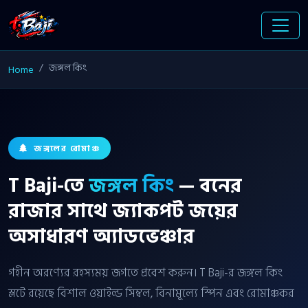
জঙ্গল কিং
Home
জঙ্গলের রোমাঞ্চ
T Baji-তে
জঙ্গল কিং
— বনের
রাজার সাথে জ্যাকপট জয়ের
অসাধারণ অ্যাডভেঞ্চার
গহীন অরণ্যের রহস্যময় জগতে প্রবেশ করুন। T Baji-র জঙ্গল কিং
স্লটে রয়েছে বিশাল ওয়াইল্ড সিম্বল, বিনামূল্যে স্পিন এবং রোমাঞ্চকর