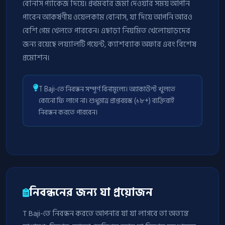
বোনাস প্যাকেজ দিয়ে। প্রথমবার জমা দেওয়ার সময় আপনি
পাবেন আকর্ষণীয় ওয়েলকাম বোনাস, যা দিয়ে আপনি আরও
বেশি গেম খেলতে পারবেন। এছাড়া নিয়মিত খেলোয়াড়দের
জন্য রয়েছে লয়্যালটি পয়েন্ট, ক্যাশব্যাক অফার এবং বিশেষ
প্রমোশন।
T Baji-তে নিবন্ধন সম্পূর্ণ বিনামূল্যে। অ্যাকাউন্ট খুলতে
কোনো ফি লাগে না। শুধুমাত্র প্রাপ্তবয়স্ক (১৮+) ব্যক্তিরাই
নিবন্ধন করতে পারবেন।
নিবন্ধনের জন্য যা প্রয়োজন
T Baji-তে নিবন্ধন করতে আপনার যা যা লাগবে তা অত্যন্ত