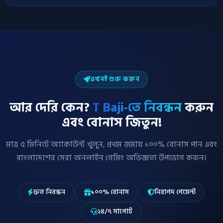
এখনই শুরু করুন
আর দেরি কেন?
T Baji-তে নিবন্ধন
করুন
এবং বোনাস জিতুন!
মাত্র ৫ মিনিটে অ্যাকাউন্ট খুলুন, প্রথম জমায় ১০০% বোনাস পান এবং
বাংলাদেশের সেরা অনলাইন গেমিং অভিজ্ঞতা উপভোগ করুন।
দ্রুত নিবন্ধন
১০০% বোনাস
নিরাপদ পেমেন্ট
২৪/৭ সাপোর্ট