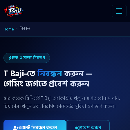
নিবন্ধন
Home
দ্রুত ও সহজ নিবন্ধন
T Baji-তে
নিবন্ধন
করুন —
গেমিং জগতে প্রবেশ করুন
মাত্র কয়েক মিনিটেই T Baji অ্যাকাউন্ট খুলুন। স্বাগত বোনাস পান,
প্রিয় গেম খেলুন এবং নিরাপদ পেমেন্টের সুবিধা উপভোগ করুন।
এখনই নিবন্ধন করুন
প্রবেশ করুন