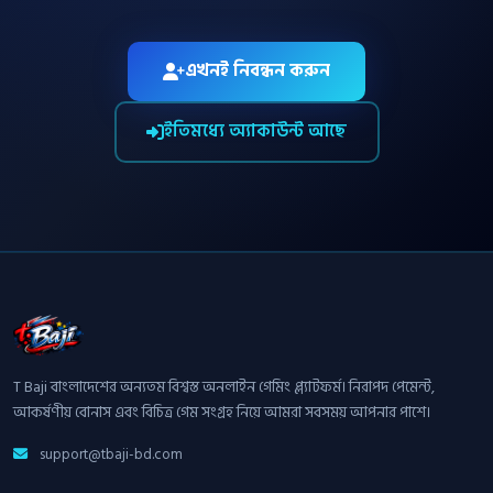
এখনই নিবন্ধন করুন
ইতিমধ্যে অ্যাকাউন্ট আছে
T Baji বাংলাদেশের অন্যতম বিশ্বস্ত অনলাইন গেমিং প্ল্যাটফর্ম। নিরাপদ পেমেন্ট,
আকর্ষণীয় বোনাস এবং বিচিত্র গেম সংগ্রহ নিয়ে আমরা সবসময় আপনার পাশে।
support@tbaji-bd.com