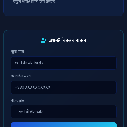
নতুন পাসওয়ার্ড সেট করুন।
এখনই নিবন্ধন করুন
পুরো নাম
মোবাইল নম্বর
পাসওয়ার্ড