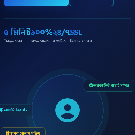
৫ মিনিট
১০০%
২৪/৭
SSL
নিবন্ধন সময়
স্বাগত বোনাস
সাপোর্ট সেবা
নিরাপদ সংযোগ
অ্যাকাউন্ট যাচাই সম্পন্ন
১০০% নিরাপদ
স্বাগত বোনাস সক্রিয়