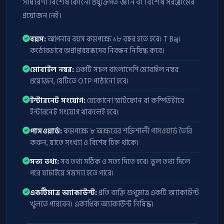
সাধারণ। বিশেষ কোনো প্রযুক্তিগত জ্ঞান বা বিশেষ সরঞ্জামের
প্রয়োজন নেই।
বয়স:
আপনার বয়স কমপক্ষে ১৮ বছর হতে হবে। T Baji
কঠোরভাবে অপ্রাপ্তবয়স্কদের নিবন্ধন নিষিদ্ধ করে।
মোবাইল নম্বর:
একটি সচল বাংলাদেশি মোবাইল নম্বর
প্রয়োজন, যেটিতে OTP পাঠানো হবে।
ইন্টারনেট সংযোগ:
যেকোনো স্মার্টফোন বা কম্পিউটারে
ইন্টারনেট সংযোগ থাকলেই হবে।
পাসওয়ার্ড:
কমপক্ষে ৮ অক্ষরের শক্তিশালী পাসওয়ার্ড তৈরি
করুন, যাতে সংখ্যা ও বিশেষ চিহ্ন থাকে।
সত্য তথ্য:
সব তথ্য সঠিক ও সত্য দিতে হবে। ভুল তথ্য দিলে
পরে যাচাইয়ে সমস্যা হতে পারে।
একটিমাত্র অ্যাকাউন্ট:
প্রতি ব্যক্তি শুধুমাত্র একটি অ্যাকাউন্ট
খুলতে পারবেন। একাধিক অ্যাকাউন্ট নিষিদ্ধ।