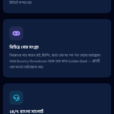
মিনিটে সম্পন্ন হয়।
বিচিত্র গেম সংগ্রহ
নিবন্ধনের পরে পাবেন স্লট, ফিশিং, কার্ড গেম সহ শত শত গেমের অ্যাক্সেস।
Wild Bounty Showdown থেকে শুরু করে Golden Bank — প্রতিটি
গেম অনন্য অভিজ্ঞতা দেয়।
২৪/৭ বাংলা সাপোর্ট