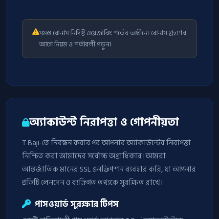
সমস্ত বোনাস নির্দিষ্ট ওয়েজারিং শর্তের অধীনে। বোনাস গ্রহণের
আগে নিয়ম ও শর্তাবলী পড়ুন।
অ্যাকাউন্ট নিরাপত্তা ও গোপনীয়তা
T Baji-তে নিবন্ধন করার পর আপনার অ্যাকাউন্টের নিরাপত্তা
নিশ্চিত করা আমাদের সর্বোচ্চ অগ্রাধিকার। আমরা
আন্তর্জাতিক মানের SSL এনক্রিপশন ব্যবহার করি, যা আপনার
প্রতিটি লেনদেন ও ব্যক্তিগত তথ্যকে সুরক্ষিত রাখে।
পাসওয়ার্ড সুরক্ষার টিপস