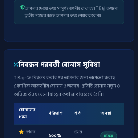
আপনার দেওয়া তথ্য সম্পূর্ণ গোপনীয় রাখা হয়। T Baji কখনো
তৃতীয় পক্ষের কাছে আপনার তথ্য শেয়ার করে না।
নিবন্ধন পরবর্তী বোনাস সুবিধা
T Baji-তে নিবন্ধন করার পর আপনার জন্য অপেক্ষা করছে
একাধিক আকর্ষণীয় বোনাস ও অফার। প্রতিটি বোনাস নতুন ও
অভিজ্ঞ উভয় খেলোয়াড়ের কথা মাথায় রেখে তৈরি।
বোনাসের
পরিমাণ
শর্ত
অবস্থা
ধরন
স্বাগত
প্রথম
১০০%
সক্রিয়