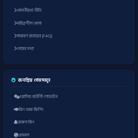
গোপনীয়তা নীতি
দায়িত্বশীল খেলা
সাধারণ প্রশ্নোত্তর (FAQ)
গেমের তথ্য
জনপ্রিয় গেমসমূহ
ওয়াইল্ড বাউন্টি শোডাউন
কিং অফ ফিশিং
জঙ্গল কিং
বেসবল