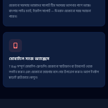
যেকোনো সমস্যায় আমাদের সাপোর্ট টিম সবসময় আপনার পাশে আছে।
বাংলায় লাইভ চ্যাট, ইমেইল সাপোর্ট — দিনরাত যেকোনো সময় সহায়তা
পাবেন।
মোবাইলে সহজ অ্যাক্সেস
T Baji সম্পূর্ণ মোবাইল-ফ্রেন্ডলি। যেকোনো স্মার্টফোন বা ট্যাবলেট থেকে
লগইন করুন এবং যেকোনো জায়গায় বসে গেম উপভোগ করুন। অ্যাপ ইনস্টল
ছাড়াই ব্রাউজারে খেলুন।