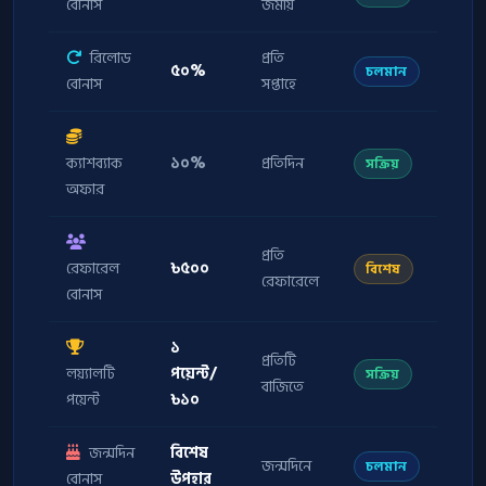
বোনাস
জমায়
রিলোড
প্রতি
৫০%
চলমান
বোনাস
সপ্তাহে
ক্যাশব্যাক
১০%
প্রতিদিন
সক্রিয়
অফার
প্রতি
রেফারেল
৳৫০০
বিশেষ
রেফারেলে
বোনাস
১
প্রতিটি
লয়্যালটি
পয়েন্ট/
সক্রিয়
বাজিতে
পয়েন্ট
৳১০
জন্মদিন
বিশেষ
জন্মদিনে
চলমান
বোনাস
উপহার