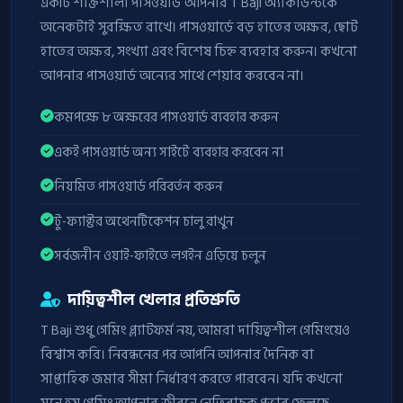
একটি শক্তিশালী পাসওয়ার্ড আপনার T Baji অ্যাকাউন্টকে
অনেকটাই সুরক্ষিত রাখে। পাসওয়ার্ডে বড় হাতের অক্ষর, ছোট
হাতের অক্ষর, সংখ্যা এবং বিশেষ চিহ্ন ব্যবহার করুন। কখনো
আপনার পাসওয়ার্ড অন্যের সাথে শেয়ার করবেন না।
কমপক্ষে ৮ অক্ষরের পাসওয়ার্ড ব্যবহার করুন
একই পাসওয়ার্ড অন্য সাইটে ব্যবহার করবেন না
নিয়মিত পাসওয়ার্ড পরিবর্তন করুন
টু-ফ্যাক্টর অথেনটিকেশন চালু রাখুন
সর্বজনীন ওয়াই-ফাইতে লগইন এড়িয়ে চলুন
দায়িত্বশীল খেলার প্রতিশ্রুতি
T Baji শুধু গেমিং প্ল্যাটফর্ম নয়, আমরা দায়িত্বশীল গেমিংয়েও
বিশ্বাস করি। নিবন্ধনের পর আপনি আপনার দৈনিক বা
সাপ্তাহিক জমার সীমা নির্ধারণ করতে পারবেন। যদি কখনো