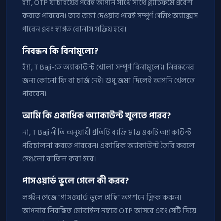
হ্যাঁ, OTP যাচাইয়ের পরেই আপনি সাথে সাথে প্ল্যাটফর্মে প্রবেশ
করতে পারবেন। তবে জমা দেওয়ার পরেই সম্পূর্ণ গেমিং অ্যাক্সেস
পাবেন এবং স্বাগত বোনাস সক্রিয় হবে।
নিবন্ধন কি বিনামূল্যে?
হ্যাঁ, T Baji-তে অ্যাকাউন্ট খোলা সম্পূর্ণ বিনামূল্যে। নিবন্ধনের
জন্য কোনো ফি বা চার্জ নেই। শুধু জমা দিলেই আপনি খেলতে
পারবেন।
আমি কি একাধিক অ্যাকাউন্ট খুলতে পারব?
না, T Baji নীতি অনুযায়ী প্রতিটি ব্যক্তি মাত্র একটি অ্যাকাউন্ট
পরিচালনা করতে পারবেন। একাধিক অ্যাকাউন্ট তৈরি করলে
সেগুলো বাতিল করা হবে।
পাসওয়ার্ড ভুলে গেলে কী করব?
লগইন পেজে "পাসওয়ার্ড ভুলে গেছি" অপশনে ক্লিক করুন।
আপনার নিবন্ধিত মোবাইল নম্বরে OTP আসবে এবং সেটি দিয়ে