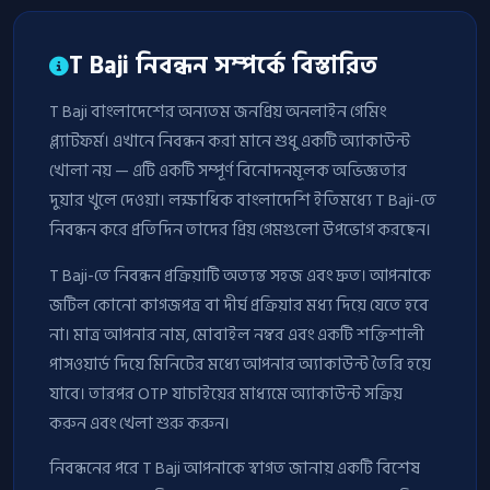
T Baji নিবন্ধন সম্পর্কে বিস্তারিত
T Baji বাংলাদেশের অন্যতম জনপ্রিয় অনলাইন গেমিং
প্ল্যাটফর্ম। এখানে নিবন্ধন করা মানে শুধু একটি অ্যাকাউন্ট
খোলা নয় — এটি একটি সম্পূর্ণ বিনোদনমূলক অভিজ্ঞতার
দুয়ার খুলে দেওয়া। লক্ষাধিক বাংলাদেশি ইতিমধ্যে T Baji-তে
নিবন্ধন করে প্রতিদিন তাদের প্রিয় গেমগুলো উপভোগ করছেন।
T Baji-তে নিবন্ধন প্রক্রিয়াটি অত্যন্ত সহজ এবং দ্রুত। আপনাকে
জটিল কোনো কাগজপত্র বা দীর্ঘ প্রক্রিয়ার মধ্য দিয়ে যেতে হবে
না। মাত্র আপনার নাম, মোবাইল নম্বর এবং একটি শক্তিশালী
পাসওয়ার্ড দিয়ে মিনিটের মধ্যে আপনার অ্যাকাউন্ট তৈরি হয়ে
যাবে। তারপর OTP যাচাইয়ের মাধ্যমে অ্যাকাউন্ট সক্রিয়
করুন এবং খেলা শুরু করুন।
নিবন্ধনের পরে T Baji আপনাকে স্বাগত জানায় একটি বিশেষ