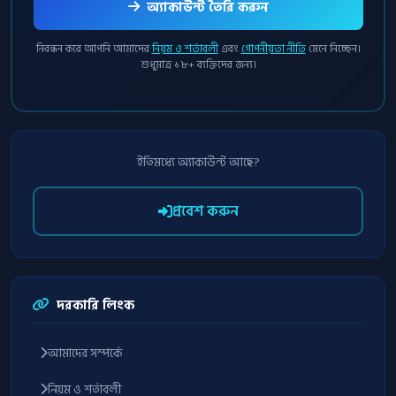
অ্যাকাউন্ট তৈরি করুন
নিবন্ধন করে আপনি আমাদের
নিয়ম ও শর্তাবলী
এবং
গোপনীয়তা নীতি
মেনে নিচ্ছেন।
শুধুমাত্র ১৮+ ব্যক্তিদের জন্য।
ইতিমধ্যে অ্যাকাউন্ট আছে?
প্রবেশ করুন
দরকারি লিংক
আমাদের সম্পর্কে
নিয়ম ও শর্তাবলী